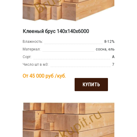
Клееный брус 140х140х6000
Влажность:
8-12%
Материал:
сосна, ель
Сорт:
А
Число шт в м3:
7
От 45 000
руб /куб.
КУПИТЬ