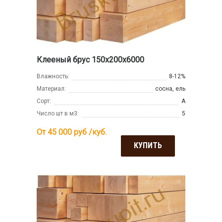
Клееный брус 150х200х6000
Влажность:
8-12%
Материал:
сосна, ель
Сорт:
А
Число шт в м3:
5
От 45 000
руб /куб.
КУПИТЬ