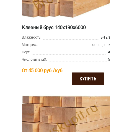
Клееный брус 140х190х6000
Влажность:
8-12%
Материал:
сосна, ель
Сорт:
А
Число шт в м3:
5
От 45 000
руб /куб.
КУПИТЬ