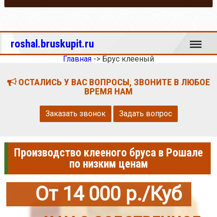
Меню
roshal.bruskupit.ru
Главная
->
Брус клееный
ОСТАЛИСЬ У ВАС ВОПРОСЫ, ЗВОНИТЕ В ЛЮБОЕ
ВРЕМЯ НАМ
Заказать звонок
Задать вопрос
Производство клееного бруса в Рошале
по низким ценам
От 14 000 р./Куб