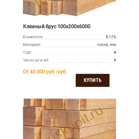
Клееный брус 100х200х6000
Влажность:
8-12%
Материал:
сосна, ель
Сорт:
А
Число шт в м3:
8
От 45 000
руб /куб.
КУПИТЬ