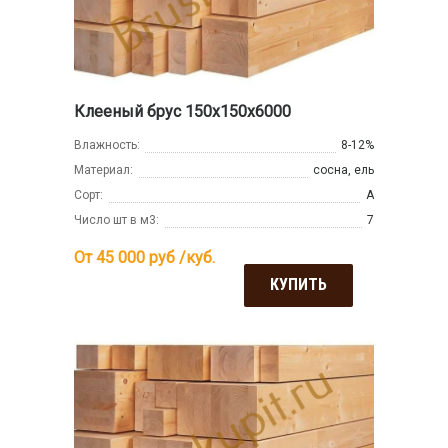
Клееный брус 150х150х6000
Влажность:
8-12%
Материал:
сосна, ель
Сорт:
А
Число шт в м3:
7
От 45 000
руб /куб.
КУПИТЬ