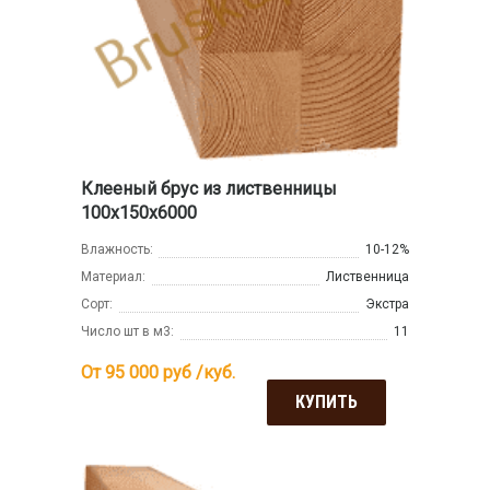
Клееный брус из лиственницы
100х150х6000
Влажность:
10-12%
Материал:
Лиственница
Сорт:
Экстра
Число шт в м3:
11
От 95 000
руб /куб.
КУПИТЬ