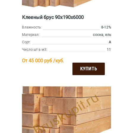
Клееный брус 90х190х6000
Влажность:
8-12%
Материал:
сосна, ель
Сорт:
А
Число шт в м3:
11
От 45 000
руб /куб.
КУПИТЬ