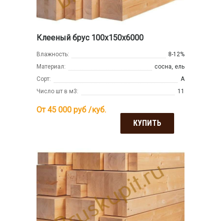
Клееный брус 100х150х6000
Влажность:
8-12%
Материал:
сосна, ель
Сорт:
А
Число шт в м3:
11
От 45 000
руб /куб.
КУПИТЬ