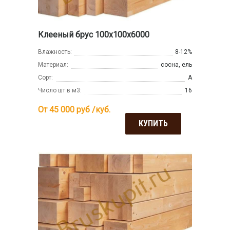
Клееный брус 100х100х6000
Влажность:
8-12%
Материал:
сосна, ель
Сорт:
А
Число шт в м3:
16
От 45 000
руб /куб.
КУПИТЬ