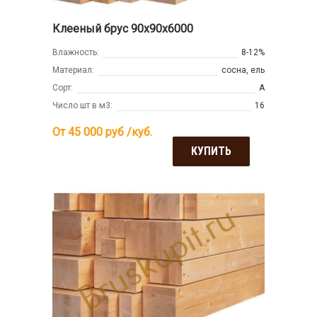
Клееный брус 90х90х6000
Влажность:
8-12%
Материал:
сосна, ель
Сорт:
А
Число шт в м3:
16
От 45 000
руб /куб.
КУПИТЬ