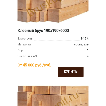
Клееный брус 190х190х6000
Влажность:
8-12%
Материал:
сосна, ель
Сорт:
А
Число шт в м3:
4
От 45 000
руб /куб.
КУПИТЬ