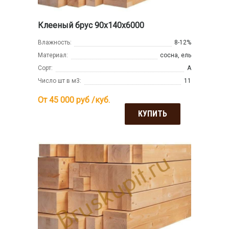
Клееный брус 90х140х6000
Влажность:
8-12%
Материал:
сосна, ель
Сорт:
А
Число шт в м3:
11
От 45 000
руб /куб.
КУПИТЬ