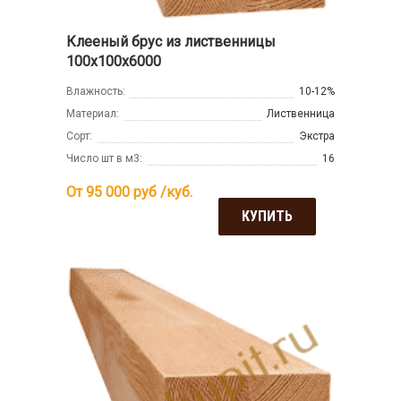
Клееный брус из лиственницы
100х100х6000
Влажность:
10-12%
Материал:
Лиственница
Сорт:
Экстра
Число шт в м3:
16
От 95 000
руб /куб.
КУПИТЬ