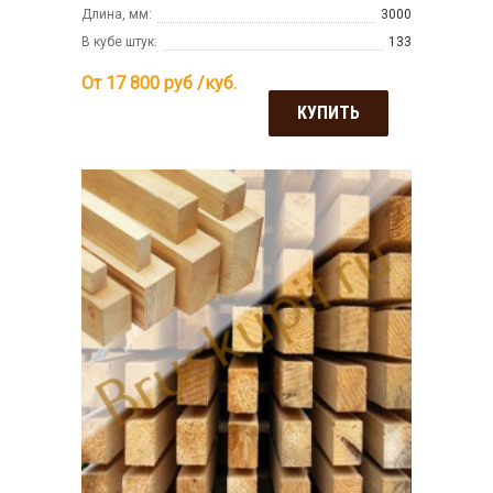
Длина, мм:
3000
В кубе штук:
133
От 17 800
руб /куб.
КУПИТЬ