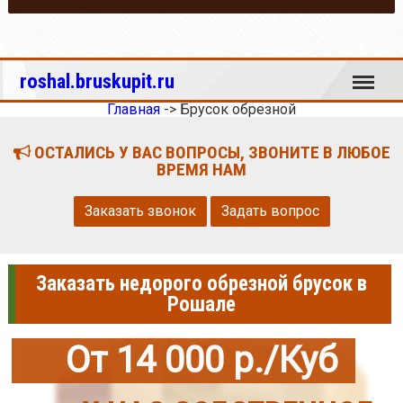
Меню
roshal.bruskupit.ru
Главная
->
Брусок обрезной
ОСТАЛИСЬ У ВАС ВОПРОСЫ, ЗВОНИТЕ В ЛЮБОЕ
ВРЕМЯ НАМ
Заказать звонок
Задать вопрос
Заказать недорого обрезной брусок в
Рошале
От 14 000 р./Куб