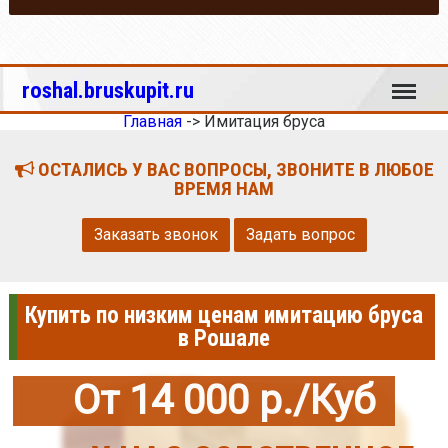
Меню
roshal.bruskupit.ru
Главная
->
Имитация бруса
ОСТАЛИСЬ У ВАС ВОПРОСЫ, ЗВОНИТЕ В ЛЮБОЕ
ВРЕМЯ НАМ
Заказать звонок
Задать вопрос
Купить по низким ценам имитацию бруса
в Рошале
От 14 000 р./Куб